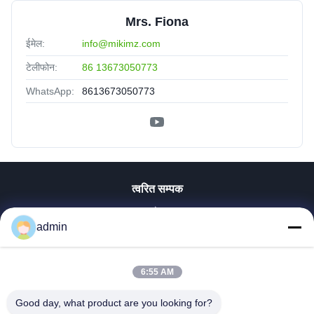
Mrs. Fiona
ईमेल:
info@mikimz.com
टेलीफोन:
86 13673050773
WhatsApp:
8613673050773
त्वरित सम्पक
होम
admin
उत्पाद
वीआर दिखाएँ
हमारे बारे में
6:55 AM
फैक्टरी यात्रा
Good day, what product are you looking for?
गुणवत्ता नियंत्रण