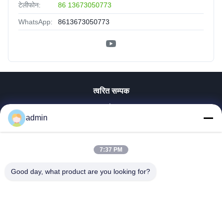
टेलीफोन:
86 13673050773
WhatsApp:
8613673050773
त्वरित सम्पक
होम
admin
उत्पाद
वीआर दिखाएँ
हमारे बारे में
7:37 PM
फैक्टरी यात्रा
Good day, what product are you looking for?
गुणवत्ता नियंत्रण
हमसे संपर्क करें
समाचार
सभी मामलों