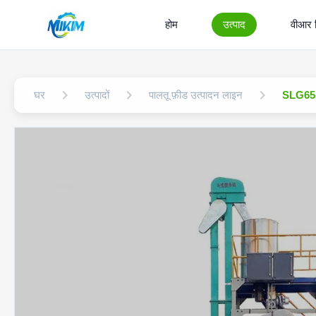
होम
उत्पाद
वीआर 
घर
उत्पादों
पालतू फ़ीड उत्पादन लाइन
SLG65 S