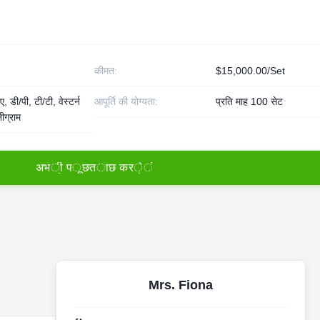
कीमत:
$15,000.00/Set
, डी/पी, टी/टी, वेस्टर्न
आपूर्ति की योग्यता:
प्रति माह 100 सेट
ीग्राम
अ
भ
ी
प
ू
छ
त
ा
छ
क
र
े
ं
Mrs. Fiona