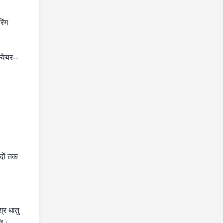
िंग
्वेयर--
दों तक
्र धातु