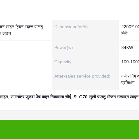
दन लाइन ट्विन स्क्रू पालतू
Dimension(l*w*h):
2200*10
दन लाइन
मिमी
Power(w):
34KW
Capacity:
100-100
After-sales service provided:
कमीशनिंग 
प्रशिक्षण
 लाइन
,
समानांतर जुड़वां पेंच बाहर निकालना सीई
,
SLG70 सूखी पालतू भोजन उत्पादन लाइन