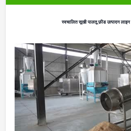
स्वचालित सूखी पालतू फ़ीड उत्पादन लाइन 