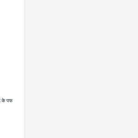
ई के पफ
।