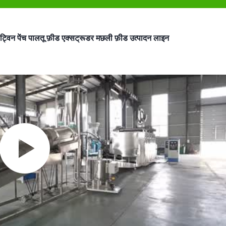
ट्विन पेंच पालतू फ़ीड एक्सट्रूडर मछली फ़ीड उत्पादन लाइन