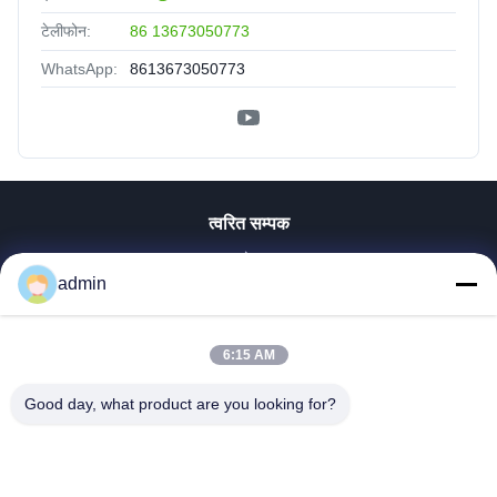
टेलीफोन:
86 13673050773
WhatsApp:
8613673050773
त्वरित सम्पक
होम
admin
उत्पाद
वीआर दिखाएँ
हमारे बारे में
6:15 AM
फैक्टरी यात्रा
Good day, what product are you looking for?
गुणवत्ता नियंत्रण
हमसे संपर्क करें
समाचार