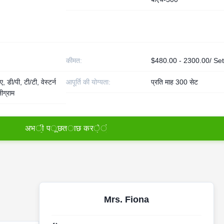
कीमत:
$480.00 - 2300.00/ Se
, डी/पी, टी/टी, वेस्टर्न
आपूर्ति की योग्यता:
प्रति माह 300 सेट
ीग्राम
अ
भ
ी
प
ू
छ
त
ा
छ
क
र
े
ं
Mrs. Fiona