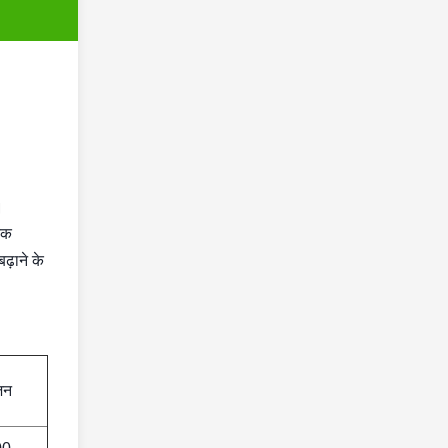
।
नक
ढ़ाने के
़न