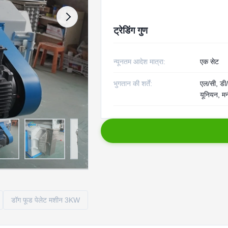
ट्रेडिंग गुण
न्यूनतम आदेश मात्रा:
एक सेट
भुगतान की शर्तें:
एल/सी, डी/ए
यूनियन, मन
डॉग फूड पेलेट मशीन 3KW