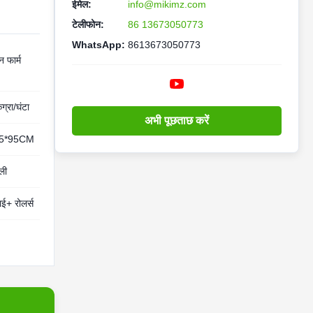
ईमेल:
info@mikimz.com
टेलीफोन:
86 13673050773
WhatsApp:
8613673050773
लन फार्म
्रा/घंटा
अभी पूछताछ करें
45*95CM
ली
ाई+ रोलर्स